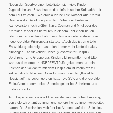
Neben den Sportvereinen beteiligten sich viele Kinder,
Jugendliche und Erwachsene, die einfach so ihre Solidarität mit
dem Lauf zeigten – wie etwa auch neu die Rotarier aus Krefeld.
Dazu war die Beteiligung aus den Reihen der Krefelder
Karnevalisten noch größer. Tania Cosman und Mitglieder des
Krefelder Rennclubs betreuten in diesem Jahr einen neuen
Startpunkt an der Rennbahn, von dem aus unter anderem das
neue Krefelder Prinzenpaar startete: „Auch das ist eine tolle
Entwicklung, die zeigt, dass sich immer mehr Krefelder aktiv
einbringen“, so Alexander Henes (Gesamtleiter Hospiz).
Berührend: Eine Gruppe aus Kindern, Ehrenamtlern und Eltern
war aus dem stups KINDERZENTRUM gekommen, um ein
Zeichen der Solidarität mit dem Hospiz am Blumenplatz zu
setzen. Auch dabei war Dieter Hofmann, der den „Krefelder
Hospizlauf“ ins Leben gerufen hatte. Die SVK und die Krefelder
Eislaufvereine sammelten Spendengelder bei Schwimm- und
Eislauf-Events.
Am Hospiz erwartete alle Mitwirkenden ein herzlicher Empfang,
den viele Ehrenamtler/-innen und weitere Helfer/-innen vorbereitet
hatten: Die Spielaktion Mobifant bot Aktionen auf dem Spielplatz