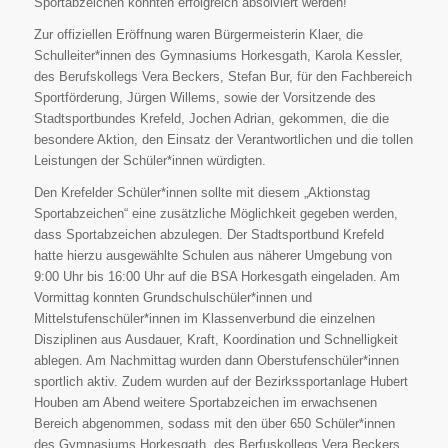
Sportabzeichen konnten erfolgreich absolviert werden!
Zur offiziellen Eröffnung waren Bürgermeisterin Klaer, die
Schulleiter*innen des Gymnasiums Horkesgath, Karola Kessler,
des Berufskollegs Vera Beckers, Stefan Bur, für den Fachbereich
Sportförderung, Jürgen Willems, sowie der Vorsitzende des
Stadtsportbundes Krefeld, Jochen Adrian, gekommen, die die
besondere Aktion, den Einsatz der Verantwortlichen und die tollen
Leistungen der Schüler*innen würdigten.
Den Krefelder Schüler*innen sollte mit diesem „Aktionstag
Sportabzeichen“ eine zusätzliche Möglichkeit gegeben werden,
dass Sportabzeichen abzulegen. Der Stadtsportbund Krefeld
hatte hierzu ausgewählte Schulen aus näherer Umgebung von
9:00 Uhr bis 16:00 Uhr auf die BSA Horkesgath eingeladen. Am
Vormittag konnten Grundschulschüler*innen und
Mittelstufenschüler*innen im Klassenverbund die einzelnen
Disziplinen aus Ausdauer, Kraft, Koordination und Schnelligkeit
ablegen. Am Nachmittag wurden dann Oberstufenschüler*innen
sportlich aktiv. Zudem wurden auf der Bezirkssportanlage Hubert
Houben am Abend weitere Sportabzeichen im erwachsenen
Bereich abgenommen, sodass mit den über 650 Schüler*innen
des Gymnasiums Horkesgath, des Berfuskollegs Vera Beckers