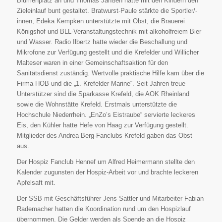
Blumenplatz an und Thomas Janßen hatte mit den Kindern den
Zieleinlauf bunt gestaltet. Bratwurst-Paule stärkte die Sportler/-
innen, Edeka Kempken unterstützte mit Obst, die Brauerei
Königshof und BLL-Veranstaltungstechnik mit alkoholfreiem Bier
und Wasser. Radio Ilbertz hatte wieder die Beschallung und
Mikrofone zur Verfügung gestellt und die Krefelder und Willicher
Malteser waren in einer Gemeinschaftsaktion für den
Sanitätsdienst zuständig. Wertvolle praktische Hilfe kam über die
Firma HOB und die „1. Krefelder Marine“. Seit Jahren treue
Unterstützer sind die Sparkasse Krefeld, die AOK Rheinland
sowie die Wohnstätte Krefeld. Erstmals unterstützte die
Hochschule Niederrhein. „EnZo’s Eistraube“ servierte leckeres
Eis, den Kühler hatte Hefe von Haag zur Verfügung gestellt.
Mitglieder des Andrea Berg-Fanclubs Krefeld gaben das Obst
aus.
Der Hospiz Fanclub Hennef um Alfred Heimermann stellte den
Kalender zugunsten der Hospiz-Arbeit vor und brachte leckeren
Apfelsaft mit.
Der SSB mit Geschäftsführer Jens Sattler und Mitarbeiter Fabian
Rademacher hatten die Koordination rund um den Hospizlauf
übernommen. Die Gelder werden als Spende an die Hospiz