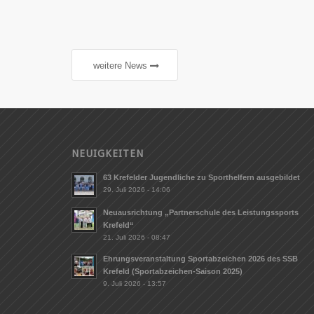
weitere News
NEUIGKEITEN
63 Krefelder Jugendliche zu Sporthelfern ausgebildet
29. Juli 2026 - 14:06
Neuausrichtung „Partnerschule des Leistungssports
Krefeld“
21. Juli 2026 - 08:47
Ehrungsveranstaltung Sportabzeichen 2026 des SSB
Krefeld (Sportabzeichen-Saison 2025)
9. Juli 2026 - 13:57