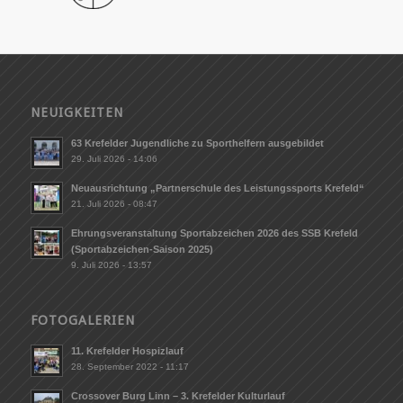
NEUIGKEITEN
63 Krefelder Jugendliche zu Sporthelfern ausgebildet
29. Juli 2026 - 14:06
Neuausrichtung „Partnerschule des Leistungssports Krefeld“
21. Juli 2026 - 08:47
Ehrungsveranstaltung Sportabzeichen 2026 des SSB Krefeld
(Sportabzeichen-Saison 2025)
9. Juli 2026 - 13:57
FOTOGALERIEN
11. Krefelder Hospizlauf
28. September 2022 - 11:17
Crossover Burg Linn – 3. Krefelder Kulturlauf