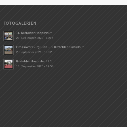
FOTOGALERIEN
11. Krefelder Hospizlauf
28. September 2022 - 11:17
Crossover Burg Linn – 3. Krefelder Kulturlauf
2. September 2021 - 13:52
Krefelder Hospizlauf 9.1
18. September 2020 - 09:56