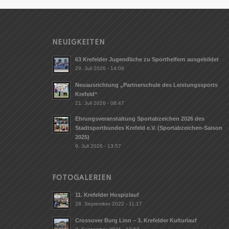
NEUIGKEITEN
63 Krefelder Jugendliche zu Sporthelfern ausgebildet
29. Juli 2026 - 14:06
Neuausrichtung „Partnerschule des Leistungssports
Krefeld“
21. Juli 2026 - 08:47
Ehrungsveranstaltung Sportabzeichen 2026 des
Stadtsportbundes Krefeld e.V. (Sportabzeichen-Saison
2025)
9. Juli 2026 - 13:57
FOTOGALERIEN
11. Krefelder Hospizlauf
28. September 2022 - 11:17
Crossover Burg Linn – 3. Krefelder Kulturlauf