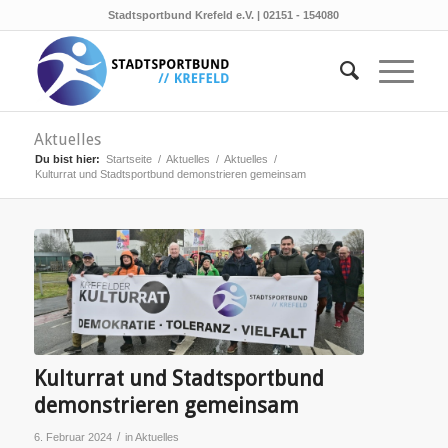
Stadtsportbund Krefeld e.V. | 02151 - 154080
Aktuelles
Du bist hier:
Startseite
/
Aktuelles
/
Aktuelles
/
Kulturrat und Stadtsportbund demonstrieren gemeinsam
Kulturrat und Stadtsportbund
demonstrieren gemeinsam
/
6. Februar 2024
in
Aktuelles