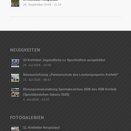
26. September 2019 - 11:16
NEUIGKEITEN
63 Krefelder Jugendliche zu Sporthelfern ausgebildet
29. Juli 2026 - 14:06
Neuausrichtung „Partnerschule des Leistungssports Krefeld“
21. Juli 2026 - 08:47
Ehrungsveranstaltung Sportabzeichen 2026 des SSB Krefeld
(Sportabzeichen-Saison 2025)
9. Juli 2026 - 13:57
FOTOGALERIEN
11. Krefelder Hospizlauf