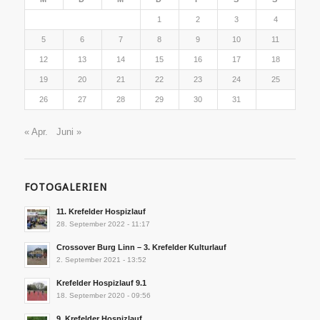
1
2
3
4
5
6
7
8
9
10
11
12
13
14
15
16
17
18
19
20
21
22
23
24
25
26
27
28
29
30
31
« Apr.
Juni »
FOTOGALERIEN
11. Krefelder Hospizlauf
28. September 2022 - 11:17
Crossover Burg Linn – 3. Krefelder Kulturlauf
2. September 2021 - 13:52
Krefelder Hospizlauf 9.1
18. September 2020 - 09:56
9. Krefelder Hospizlauf