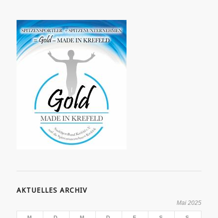
AKTUELLES ARCHIV
Mai 2025
M
D
M
D
F
S
S