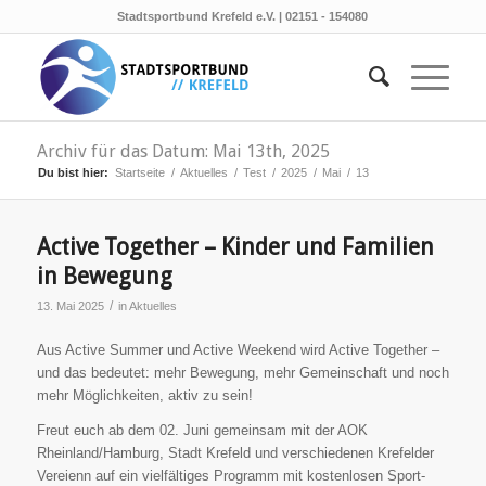
Stadtsportbund Krefeld e.V. | 02151 - 154080
Archiv für das Datum: Mai 13th, 2025
Du bist hier:
Startseite
/
Aktuelles
/
Test
/
2025
/
Mai
/
13
Active Together – Kinder und Familien
in Bewegung
/
13. Mai 2025
in
Aktuelles
Aus Active Summer und Active Weekend wird Active Together –
und das bedeutet: mehr Bewegung, mehr Gemeinschaft und noch
mehr Möglichkeiten, aktiv zu sein!
Freut euch ab dem 02. Juni gemeinsam mit der AOK
Rheinland/Hamburg, Stadt Krefeld und verschiedenen Krefelder
Vereienn auf ein vielfältiges Programm mit kostenlosen Sport-