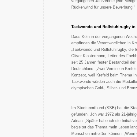
vergangenen Jahrzehnte jede Menge e
Rückenwind für unsere Bewerbung.“
Taekwondo und Rollstuhlrugby in 
Dass Köln in der vergangenen Woche z
empfinden die Verantwortlichen in Kr
„Taekwondo und Rollstuhlrugby, die f
Oliver Klostermann, Leiter des Fachb
seit 25 Jahren fester Bestandteil d
Deutschland. „Zwei Vereine in Krefel
Konzept, weil Krefeld beim Thema Ink
Taekwondo würden auch die Medaillen
olympischen Gold-, Silber- und Bron
Im Stadtsportbund (SSB) hat die Stad
gefunden. „Ich war 1972 als 21-jähri
Adrian. „Später habe ich die Initiativ
begleitet das Thema mein Leben lang.
Menschen mitreißen können. „Wenn es