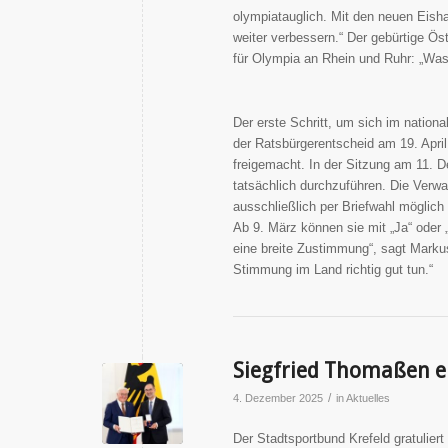
olympiatauglich. Mit den neuen Eisha
weiter verbessern.“ Der gebürtige 
für Olympia an Rhein und Ruhr: „Was
Der erste Schritt, um sich im natio
der Ratsbürgerentscheid am 19. Apri
freigemacht. In der Sitzung am 11. 
tatsächlich durchzuführen. Die Verwa
ausschließlich per Briefwahl möglic
Ab 9. März können sie mit „Ja“ ode
eine breite Zustimmung“, sagt Markus
Stimmung im Land richtig gut tun.“
Siegfried Thomaßen er
/
4. Dezember 2025
in
Aktuelles
Der Stadtsportbund Krefeld gratulier