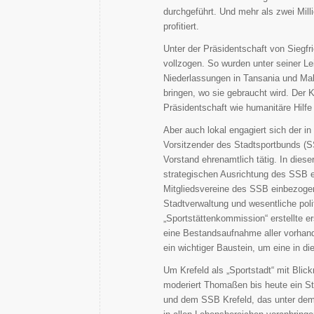
durchgeführt. Und mehr als zwei Mi
profitiert.
Unter der Präsidentschaft von Siegf
vollzogen. So wurden unter seiner L
Niederlassungen in Tansania und Mal
bringen, wo sie gebraucht wird. Der 
Präsidentschaft wie humanitäre Hilfe
Aber auch lokal engagiert sich der in
Vorsitzender des Stadtsportbunds (S
Vorstand ehrenamtlich tätig. In diese
strategischen Ausrichtung des SSB ein
Mitgliedsvereine des SSB einbezoge
Stadtverwaltung und wesentliche poli
„Sportstättenkommission“ erstellte e
eine Bestandsaufnahme aller vorhan
ein wichtiger Baustein, um eine in di
Um Krefeld als „Sportstadt“ mit Blic
moderiert Thomaßen bis heute ein St
und dem SSB Krefeld, das unter dem S