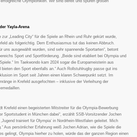
rfolgreiche Olympioniken. Wir sind bereit und spüren großen
der Yayla-Arena
ur „Leading City“ für die Spiele an Rhein und Ruhr gekürt wurde,
efeld als folgerichtig. Dem Enthusiasmus tut das keinen Abbruch.
ür uns ausgewählt wurden, sind sehr spannende Sportarten“, betont
ereichs Sport und Sportförderung. „Beide sind etabliert bei Olympia und
er Spiele.“ Im Taekwondo kam 2024 sogar die Europameisterin aus
d bieten den Sport ebenfalls an.“ Auch Rollstuhlrugby passe gut ins
lusion im Sport seit Jahren einen klaren Schwerpunkt setzt. Im
ränge in Krefeld ausgefochten – inklusive der Verleihung der
zemedaillen.
t Krefeld einen begeisterten Mitstreiter für die Olympia-Bewerbung
ger Sportstudent in München dabei“, erzählt SSB-Vorsitzender Jochen
e ‚Jugend trainiert für Olympia‘ in Nordrhein-Westfalen geleitet. Mich
“ Aus persönlicher Erfahrung weiß Jochen Adrian, wie die Spiele die
 gelingt, Olympia hierher zu holen, würde das der ganzen Region einen