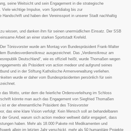
rung, seine Weitsicht und sein Engagement in die strategische
. Viele wichtige Impulse, vom Sportdialog bis zur
 Handschrift und haben den Vereinssport in unserer Stadt nachhaltig
en zu wissen, und danken ihm für seinen unermüdlichen Einsatz. Der SSB
meinsame Arbeit an einer starken Sportstadt Krefeld.
 Der Tönisvorster wurde am Montag von Bundespräsident Frank-Walter
 dem Bundesverdienstkreuz ausgezeichnet. Das „Verdienstkreuz am
srepublik Deutschland“, wie es offiziell heißt, wurde Thomaßen wegen
Engagements als Präsident von action medeor und aufgrund seines
bund und in der Stiftung Katholische Armenverwaltung verliehen.
keiten wurde er daher vom Bundespräsidenten persönlich für sein
zeichnet.
te das Motto, unter dem die feierliche Ordensverleihung im Schloss
erschrift könnte man auch das Engagement von Siegfried Thomaßen
 ist er der ehrenamtliche Präsident des Tönisvorster
r, das eine klare Vision verfolgt: Kein Mensch soll an behandelbaren
 der Grund, warum sich action medeor weltweit dafür engagiert, dass
stungen haben. Mehr als 18.000 Pakete mit Medikamenten und
fswerk allein im letzten Jahr verschickt, mehr als 50 humanitäre Projekte