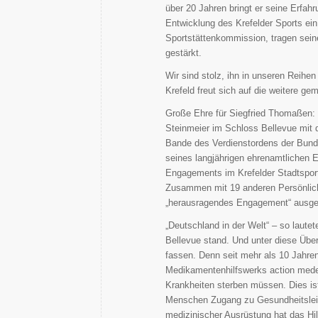
über 20 Jahren bringt er seine Erfah
Entwicklung des Krefelder Sports ein
Sportstättenkommission, tragen seine
gestärkt.
Wir sind stolz, ihn in unseren Reih
Krefeld freut sich auf die weitere ge
Große Ehre für Siegfried Thomaßen:
Steinmeier im Schloss Bellevue mit
Bande des Verdienstordens der Bunde
seines langjährigen ehrenamtlichen 
Engagements im Krefelder Stadtsport
Zusammen mit 19 anderen Persönlich
„herausragendes Engagement“ ausge
„Deutschland in der Welt“ – so laute
Bellevue stand. Und unter diese Üb
fassen. Denn seit mehr als 10 Jahren
Medikamentenhilfswerks action medeo
Krankheiten sterben müssen. Dies ist
Menschen Zugang zu Gesundheitslei
medizinischer Ausrüstung hat das Hil