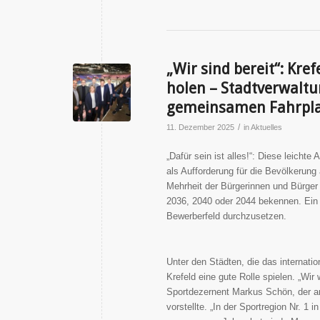
„Wir sind bereit“: Kre
holen – Stadtverwaltu
gemeinsamen Fahrpla
/
11. Dezember 2025
in
Aktuelles
„Dafür sein ist alles!“: Diese leich
als Aufforderung für die Bevölkerung 
Mehrheit der Bürgerinnen und Bürger 
2036, 2040 oder 2044 bekennen. Ein k
Bewerberfeld durchzusetzen.
Unter den Städten, die das internatio
Krefeld eine gute Rolle spielen. „Wi
Sportdezernent Markus Schön, der am
vorstellte. „In der Sportregion Nr. 1 