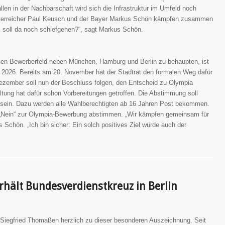
llen in der Nachbarschaft wird sich die Infrastruktur im Umfeld noch
Österreicher Paul Keusch und der Bayer Markus Schön kämpfen zusammen
 soll da noch schiefgehen?“, sagt Markus Schön.
nalen Bewerberfeld neben München, Hamburg und Berlin zu behaupten, ist
l 2026. Bereits am 20. November hat der Stadtrat den formalen Weg dafür
Dezember soll nun der Beschluss folgen, den Entscheid zu Olympia
ltung hat dafür schon Vorbereitungen getroffen. Die Abstimmung soll
h sein. Dazu werden alle Wahlberechtigten ab 16 Jahren Post bekommen.
r „Nein“ zur Olympia-Bewerbung abstimmen. „Wir kämpfen gemeinsam für
 Schön. „Ich bin sicher: Ein solch positives Ziel würde auch der
hält Bundesverdienstkreuz in Berlin
t Siegfried Thomaßen herzlich zu dieser besonderen Auszeichnung. Seit