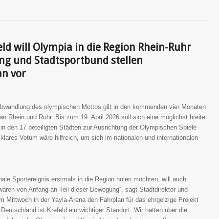
feld will Olympia in die Region Rhein-Ruhr
ng und Stadtsportbund stellen
n vor
te Abwandlung des olympischen Mottos gilt in den kommenden vier Monaten
an Rhein und Ruhr. Bis zum 19. April 2026 soll sich eine möglichst breite
in den 17 beteiligten Städten zur Ausrichtung der Olympischen Spiele
lares Votum wäre hilfreich, um sich im nationalen und internationalen
nale Sportereignis erstmals in die Region holen möchten, will auch
r waren von Anfang an Teil dieser Bewegung“, sagt Stadtdirektor und
 Mittwoch in der Yayla-Arena den Fahrplan für das ehrgeizige Projekt
in Deutschland ist Krefeld ein wichtiger Standort. Wir hatten über die