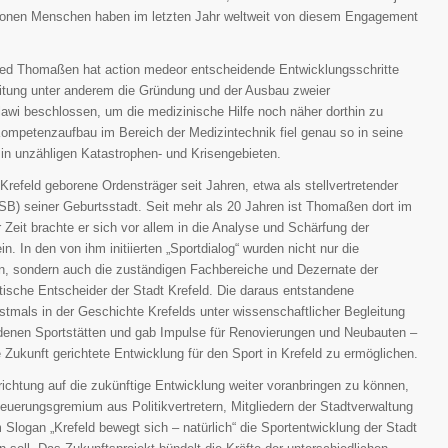
llionen Menschen haben im letzten Jahr weltweit von diesem Engagement
ried Thomaßen hat action medeor entscheidende Entwicklungsschritte
eitung unter anderem die Gründung und der Ausbau zweier
awi beschlossen, um die medizinische Hilfe noch näher dorthin zu
Kompetenzaufbau im Bereich der Medizintechnik fiel genau so in seine
 in unzähligen Katastrophen- und Krisengebieten.
 Krefeld geborene Ordensträger seit Jahren, etwa als stellvertretender
SB) seiner Geburtsstadt. Seit mehr als 20 Jahren ist Thomaßen dort im
r Zeit brachte er sich vor allem in die Analyse und Schärfung der
. In den von ihm initiierten „Sportdialog“ wurden nicht nur die
n, sondern auch die zuständigen Fachbereiche und Dezernate der
tische Entscheider der Stadt Krefeld. Die daraus entstandene
rstmals in der Geschichte Krefelds unter wissenschaftlicher Begleitung
denen Sportstätten und gab Impulse für Renovierungen und Neubauten –
e Zukunft gerichtete Entwicklung für den Sport in Krefeld zu ermöglichen.
krichtung auf die zukünftige Entwicklung weiter voranbringen zu können,
euerungsgremium aus Politikvertretern, Mitgliedern der Stadtverwaltung
logan „Krefeld bewegt sich – natürlich“ die Sportentwicklung der Stadt