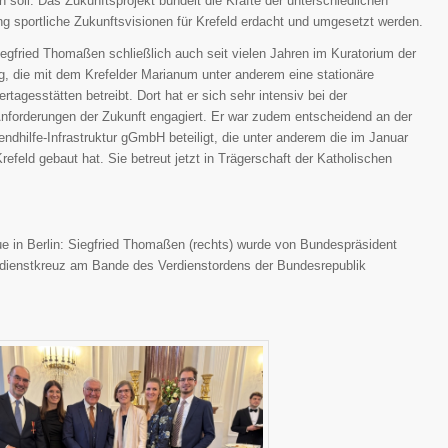
 soll. Das Zukunftsprojekt bündelt die Kräfte der unterschiedlichen
g sportliche Zukunftsvisionen für Krefeld erdacht und umgesetzt werden.
gfried Thomaßen schließlich auch seit vielen Jahren im Kuratorium der
g, die mit dem Krefelder Marianum unter anderem eine stationäre
rtagesstätten betreibt. Dort hat er sich sehr intensiv bei der
Anforderungen der Zukunft engagiert. Er war zudem entscheidend an der
dhilfe-Infrastruktur gGmbH beteiligt, die unter anderem die im Januar
efeld gebaut hat. Sie betreut jetzt in Trägerschaft der Katholischen
e in Berlin: Siegfried Thomaßen (rechts) wurde von Bundespräsident
rdienstkreuz am Bande des Verdienstordens der Bundesrepublik