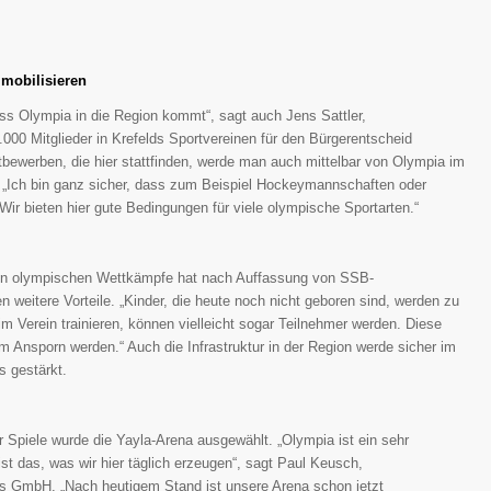
 mobilisieren
ss Olympia in die Region kommt“, sagt auch Jens Sattler,
000 Mitglieder in Krefelds Sportvereinen für den Bürgerentscheid
bewerben, die hier stattfinden, werde man auch mittelbar von Olympia im
n. „Ich bin ganz sicher, dass zum Beispiel Hockeymannschaften oder
 Wir bieten hier gute Bedingungen für viele olympische Sportarten.“
chen olympischen Wettkämpfe hat nach Auffassung von SSB-
 weitere Vorteile. „Kinder, die heute noch nicht geboren sind, werden zu
im Verein trainieren, können vielleicht sogar Teilnehmer werden. Diese
m Ansporn werden.“ Auch die Infrastruktur in der Region werde sicher im
s gestärkt.
er Spiele wurde die Yayla-Arena ausgewählt. „Olympia ist ein sehr
st das, was wir hier täglich erzeugen“, sagt Paul Keusch,
s GmbH. „Nach heutigem Stand ist unsere Arena schon jetzt