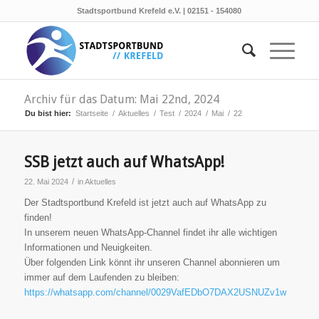
Stadtsportbund Krefeld e.V. | 02151 - 154080
Archiv für das Datum: Mai 22nd, 2024
Du bist hier:
Startseite
/
Aktuelles
/
Test
/
2024
/
Mai
/
22
SSB jetzt auch auf WhatsApp!
/
22. Mai 2024
in
Aktuelles
Der Stadtsportbund Krefeld ist jetzt auch auf WhatsApp zu
finden!
In unserem neuen WhatsApp-Channel findet ihr alle wichtigen
Informationen und Neuigkeiten.
Über folgenden Link könnt ihr unseren Channel abonnieren um
immer auf dem Laufenden zu bleiben:
https://whatsapp.com/channel/0029VafEDbO7DAX2USNUZv1w