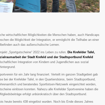
welche wirtschaftlichen Möglichkeiten die Menschen haben, auch Handicaps
schen die Möglichkeit der Integration, er ermöglicht die Teilhabe an einer
lbefinden auch das außerschulische Lernen.
Projekt „Sportgutscheine“ 2022 ins Leben zu rufen.
Die Krefelder Tafel,
ialraumarbeit der Stadt Krefeld und der Stadtsportbund Krefeld
llschaftlichen Integration von Kindern und Jugendlichen aus sozial
hintergrund.
ortverein für ein Jahr lang finanziert. Verteilt im ganzen Stadtgebiet gab
se bei der Krefelder Tafel, in den Quartiersbüros, beim Stadtsportbund,
ehrenamtlich und beratendes Sportlotsen-Netzwerk eingerichtet worden,
scheine einlösen konnten. Nahezu alle Krefelder Sportvereine haben die
gliedsbeiträge erfolgt unbürokratisch über den Stadtsportbund.
bis heute bereits 438 eingelöst wurden. Noch bis Ende dieses Jahres