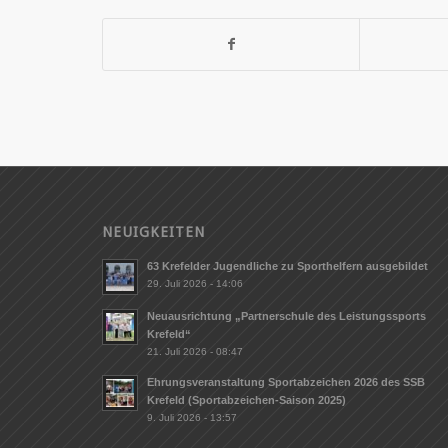
NEUIGKEITEN
63 Krefelder Jugendliche zu Sporthelfern ausgebildet
29. Juli 2026 - 14:06
Neuausrichtung „Partnerschule des Leistungssports
Krefeld“
21. Juli 2026 - 08:47
Ehrungsveranstaltung Sportabzeichen 2026 des SSB
Krefeld (Sportabzeichen-Saison 2025)
9. Juli 2026 - 13:57