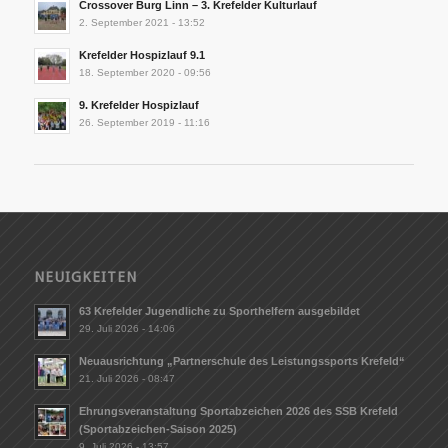
Crossover Burg Linn – 3. Krefelder Kulturlauf
2. September 2021 - 13:52
Krefelder Hospizlauf 9.1
18. September 2020 - 09:56
9. Krefelder Hospizlauf
26. September 2019 - 11:16
NEUIGKEITEN
63 Krefelder Jugendliche zu Sporthelfern ausgebildet
29. Juli 2026 - 14:06
Neuausrichtung „Partnerschule des Leistungssports Krefeld“
21. Juli 2026 - 08:47
Ehrungsveranstaltung Sportabzeichen 2026 des SSB Krefeld
(Sportabzeichen-Saison 2025)
9. Juli 2026 - 13:57