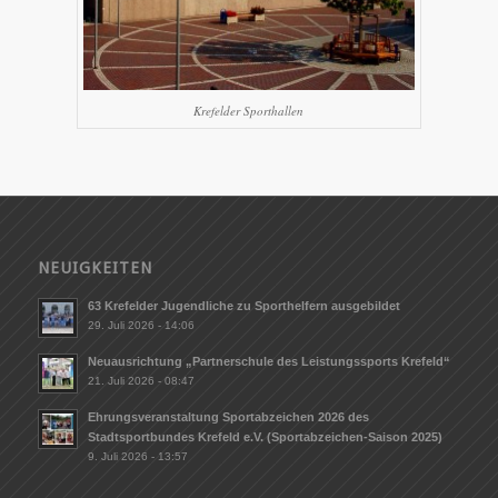
Krefelder Sporthallen
NEUIGKEITEN
63 Krefelder Jugendliche zu Sporthelfern ausgebildet
29. Juli 2026 - 14:06
Neuausrichtung „Partnerschule des Leistungssports Krefeld“
21. Juli 2026 - 08:47
Ehrungsveranstaltung Sportabzeichen 2026 des
Stadtsportbundes Krefeld e.V. (Sportabzeichen-Saison 2025)
9. Juli 2026 - 13:57