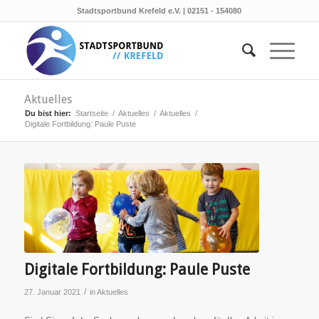
Stadtsportbund Krefeld e.V. | 02151 - 154080
Aktuelles
Du bist hier:
Startseite
/
Aktuelles
/
Aktuelles
/
Digitale Fortbildung: Paule Puste
Digitale Fortbildung: Paule Puste
/
27. Januar 2021
in
Aktuelles