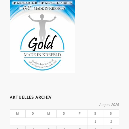
AKTUELLES ARCHIV
August 2026
M
D
M
D
F
S
S
1
2