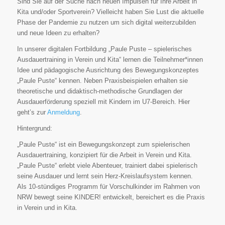
Sind Sie auf der Suche nach neuen Impulsen für Ihre Arbeit in
Kita und/oder Sportverein? Vielleicht haben Sie Lust die aktuelle
Phase der Pandemie zu nutzen um sich digital weiterzubilden
und neue Ideen zu erhalten?
In unserer digitalen Fortbildung „Paule Puste – spielerisches
Ausdauertraining in Verein und Kita“ lernen die Teilnehmer*innen
Idee und pädagogische Ausrichtung des Bewegungskonzeptes
„Paule Puste“ kennen. Neben Praxisbeispielen erhalten sie
theoretische und didaktisch-methodische Grundlagen der
Ausdauerförderung speziell mit Kindern im U7-Bereich. Hier
geht’s zur
Anmeldung
.
Hintergrund:
„Paule Puste“ ist ein Bewegungskonzept zum spielerischen
Ausdauertraining, konzipiert für die Arbeit in Verein und Kita.
„Paule Puste“ erlebt viele Abenteuer, trainiert dabei spielerisch
seine Ausdauer und lernt sein Herz-Kreislaufsystem kennen.
Als 10-stündiges Programm für Vorschulkinder im Rahmen von
NRW bewegt seine KINDER! entwickelt, bereichert es die Praxis
in Verein und in Kita.