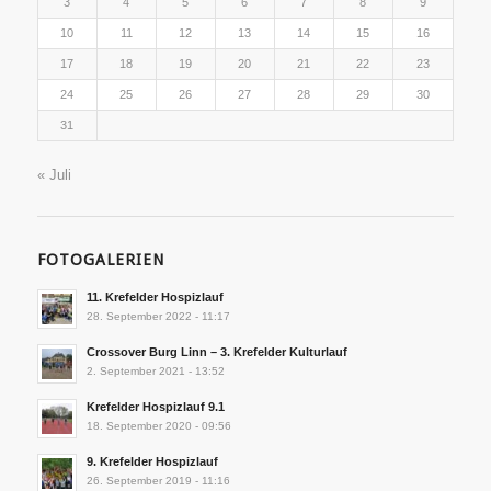
3
4
5
6
7
8
9
10
11
12
13
14
15
16
17
18
19
20
21
22
23
24
25
26
27
28
29
30
31
« Juli
FOTOGALERIEN
11. Krefelder Hospizlauf
28. September 2022 - 11:17
Crossover Burg Linn – 3. Krefelder Kulturlauf
2. September 2021 - 13:52
Krefelder Hospizlauf 9.1
18. September 2020 - 09:56
9. Krefelder Hospizlauf
26. September 2019 - 11:16