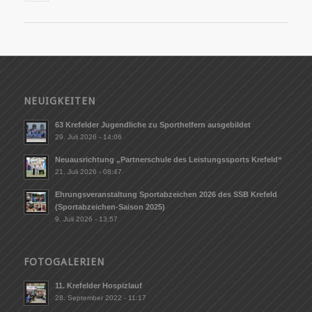
NEUIGKEITEN
63 Krefelder Jugendliche zu Sporthelfern ausgebildet
29. Juli 2026 - 14:06
Neuausrichtung „Partnerschule des Leistungssports Krefeld“
21. Juli 2026 - 08:47
Ehrungsveranstaltung Sportabzeichen 2026 des SSB Krefeld
(Sportabzeichen-Saison 2025)
9. Juli 2026 - 13:57
FOTOGALERIEN
11. Krefelder Hospizlauf
28. September 2022 - 11:17