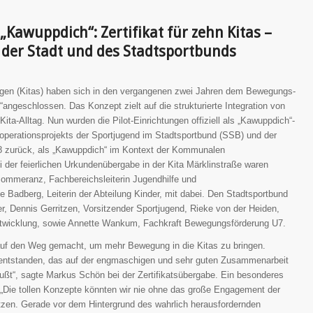
awuppdich“: Zertifikat für zehn Kitas –
der Stadt und des Stadtsportbunds
ngen (Kitas) haben sich in den vergangenen zwei Jahren dem Bewegungs-
ngeschlossen. Das Konzept zielt auf die strukturierte Integration von
ta-Alltag. Nun wurden die Pilot-Einrichtungen offiziell als „Kawuppdich“-
Kooperationsprojekts der Sportjugend im Stadtsportbund (SSB) und der
18 zurück, als „Kawuppdich“ im Kontext der Kommunalen
i der feierlichen Urkundenübergabe in der Kita Märklinstraße waren
ommeranz, Fachbereichsleiterin Jugendhilfe und
 Badberg, Leiterin der Abteilung Kinder, mit dabei. Den Stadtsportbund
er, Dennis Gerritzen, Vorsitzender Sportjugend, Rieke von der Heiden,
ntwicklung, sowie Annette Wankum, Fachkraft Bewegungsförderung U7.
uf den Weg gemacht, um mehr Bewegung in die Kitas zu bringen.
t entstanden, das auf der engmaschigen und sehr guten Zusammenarbeit
ußt“, sagte Markus Schön bei der Zertifikatsübergabe. Ein besonderes
: „Die tollen Konzepte könnten wir nie ohne das große Engagement der
tzen. Gerade vor dem Hintergrund des wahrlich herausfordernden