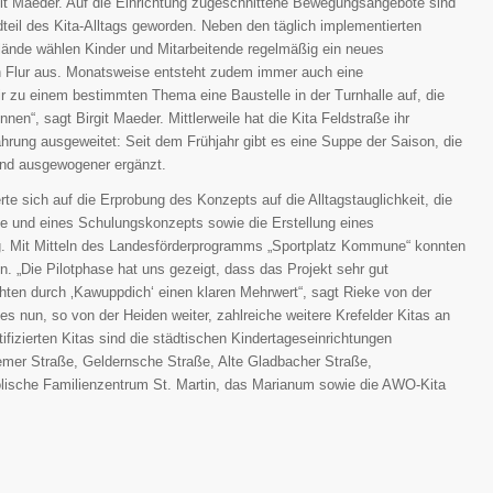
git Maeder. Auf die Einrichtung zugeschnittene Bewegungsangebote sind
dteil des Kita-Alltags geworden. Neben den täglich implementierten
nde wählen Kinder und Mitarbeitende regelmäßig ein neues
 Flur aus. Monatsweise entsteht zudem immer auch eine
 zu einem bestimmten Thema eine Baustelle in der Turnhalle auf, die
en“, sagt Birgit Maeder. Mittlerweile hat die Kita Feldstraße ihr
rung ausgeweitet: Seit dem Frühjahr gibt es eine Suppe der Saison, die
nd ausgewogener ergänzt.
rte sich auf die Erprobung des Konzepts auf die Alltagstauglichkeit, die
te und eines Schulungskonzepts sowie die Erstellung eines
rung. Mit Mitteln des Landesförderprogramms „Sportplatz Kommune“ konnten
n. „Die Pilotphase hat uns gezeigt, dass das Projekt sehr gut
ten durch ‚Kawuppdich‘ einen klaren Mehrwert“, sagt Rieke von der
es nun, so von der Heiden weiter, zahlreiche weitere Krefelder Kitas an
tifizierten Kitas sind die städtischen Kindertageseinrichtungen
emer Straße, Geldernsche Straße, Alte Gladbacher Straße,
olische Familienzentrum St. Martin, das Marianum sowie die AWO-Kita