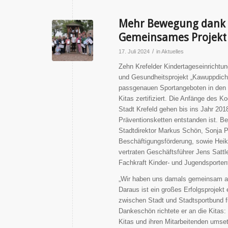
Mehr Bewegung dank „K
Gemeinsames Projekt 
/
17. Juli 2024
in
Aktuelles
Zehn Krefelder Kindertageseinrichtu
und Gesundheitsprojekt „Kawuppdich“a
passgenauen Sportangeboten in den Ki
Kitas zertifiziert. Die Anfänge des 
Stadt Krefeld gehen bis ins Jahr 20
Präventionsketten entstanden ist. Be
Stadtdirektor Markus Schön, Sonja P
Beschäftigungsförderung, sowie Heike
vertraten Geschäftsführer Jens Sattl
Fachkraft Kinder- und Jugendsporte
„Wir haben uns damals gemeinsam a
Daraus ist ein großes Erfolgsprojek
zwischen Stadt und Stadtsportbund f
Dankeschön richtete er an die Kitas
Kitas und ihren Mitarbeitenden umse