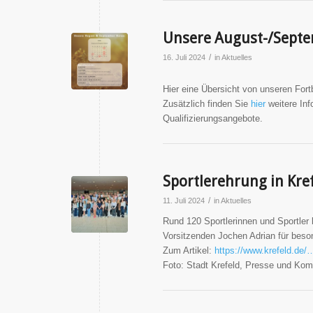
Unsere August-/Septe
/
16. Juli 2024
in
Aktuelles
Hier eine Übersicht von unseren For
Zusätzlich finden Sie
hier
weitere Inf
Qualifizierungsangebote.
Sportlerehrung in Kref
/
11. Juli 2024
in
Aktuelles
Rund 120 Sportlerinnen und Sportle
Vorsitzenden Jochen Adrian für beso
Zum Artikel:
https://www.krefeld.de
Foto: Stadt Krefeld, Presse und Kom