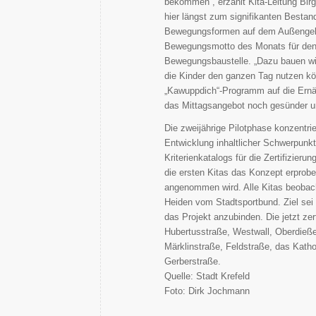
bekommen“, erzählt Kita-Leitung Bir
hier längst zum signifikanten Bestan
Bewegungsformen auf dem Außengelä
Bewegungsmotto des Monats für den
Bewegungsbaustelle. „Dazu bauen wir
die Kinder den ganzen Tag nutzen könn
„Kawuppdich“-Programm auf die Ernäh
das Mittagsangebot noch gesünder u
Die zweijährige Pilotphase konzentrie
Entwicklung inhaltlicher Schwerpunk
Kriterienkatalogs für die Zertifizie
die ersten Kitas das Konzept erprobe
angenommen wird. Alle Kitas beobach
Heiden vom Stadtsportbund. Ziel sei 
das Projekt anzubinden. Die jetzt zer
Hubertusstraße, Westwall, Oberdieß
Märklinstraße, Feldstraße, das Kath
Gerberstraße.
Quelle: Stadt Krefeld
Foto: Dirk Jochmann