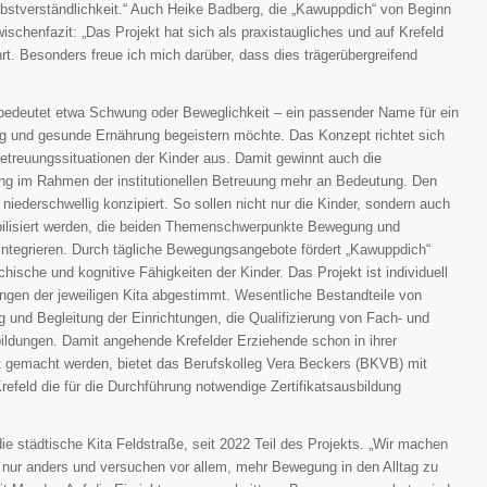
lbstverständlichkeit.“ Auch Heike Badberg, die „Kawuppdich“ von Beginn
wischenfazit: „Das Projekt hat sich als praxistaugliches und auf Krefeld
t. Besonders freue ich mich darüber, dass dies trägerübergreifend
d bedeutet etwa Schwung oder Beweglichkeit – ein passender Name für ein
ng und gesunde Ernährung begeistern möchte. Das Konzept richtet sich
etreuungssituationen der Kinder aus. Damit gewinnt auch die
g im Rahmen der institutionellen Betreuung mehr an Bedeutung. Den
niederschwellig konzipiert. So sollen nicht nur die Kinder, sondern auch
ibilisiert werden, die beiden Themenschwerpunkte Bewegung und
integrieren. Durch tägliche Bewegungsangebote fördert „Kawuppdich“
hische und kognitive Fähigkeiten der Kinder. Das Projekt ist individuell
gen der jeweiligen Kita abgestimmt. Wesentliche Bestandteile von
g und Begleitung der Einrichtungen, die Qualifizierung von Fach- und
ldungen. Damit angehende Krefelder Erziehende schon in ihrer
t gemacht werden, bietet das Berufskolleg Vera Beckers (BKVB) mit
Krefeld die für die Durchführung notwendige Zertifikatsausbildung
 die städtische Kita Feldstraße, seit 2022 Teil des Projekts. „Wir machen
s nur anders und versuchen vor allem, mehr Bewegung in den Alltag zu