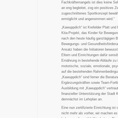
Fachkräftemangels ist dies keine Se
an eng begleitet, zog ein positives Z
zugeschnittenes Sportkonzept bewähr
ermöglicht und angenommen wird.“
„Kawuppdich“ ist Krefelder Platt un
Kita-Projekt, das Kinder für Bewegu
nach den heute häufig ganztägigen B
Bewegungs- und Gesundheitsförderun
Ansatz haben die Initiatoren bewusst 
Eltern und Einrichtungen dafür sens
Ernährung in bestehende Abläufe zu 
motorische, soziale, emotionale, psyc
auf die bestehenden Rahmenbedingun
„Kawuppdich“ sind ferner die Beratun
Ergänzungskräften sowie Team-Fortbi
Ausbildung mit „Kawuppdich“ vertrau
finanzieller Unterstützung der Stadt 
demnächst im Lehrplan an.
Eine nun zertifizierte Einrichtung ist
nicht mehr als vorher, wir machen e