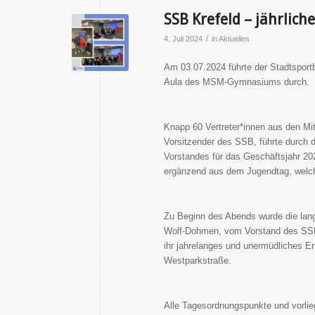
SSB Krefeld – jährlic
/
4. Juli 2024
in
Aktuelles
Am 03.07.2024 führte der Stadtsportb
Aula des MSM-Gymnasiums durch.
Knapp 60 Vertreter*innen aus den Mi
Vorsitzender des SSB, führte durch 
Vorstandes für das Geschäftsjahr 202
ergänzend aus dem Jugendtag, welch
Zu Beginn des Abends wurde die langj
Wolf-Dohmen, vom Vorstand des SSB K
ihr jahrelanges und unermüdliches En
Westparkstraße.
Alle Tagesordnungspunkte und vorli