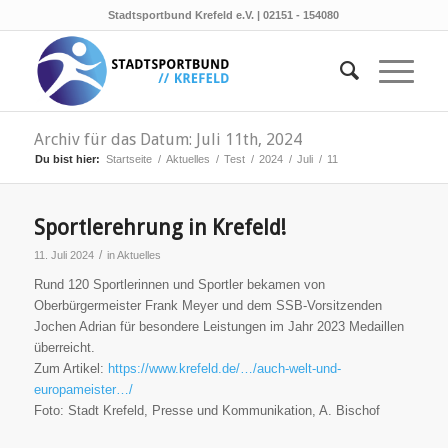
Stadtsportbund Krefeld e.V. | 02151 - 154080
Archiv für das Datum: Juli 11th, 2024
Du bist hier:
Startseite
/
Aktuelles
/
Test
/
2024
/
Juli
/
11
Sportlerehrung in Krefeld!
/
11. Juli 2024
in
Aktuelles
Rund 120 Sportlerinnen und Sportler bekamen von
Oberbürgermeister Frank Meyer und dem SSB-Vorsitzenden
Jochen Adrian für besondere Leistungen im Jahr 2023 Medaillen
überreicht.
Zum Artikel:
https://www.krefeld.de/…/auch-welt-und-
europameister…/
Foto: Stadt Krefeld, Presse und Kommunikation, A. Bischof