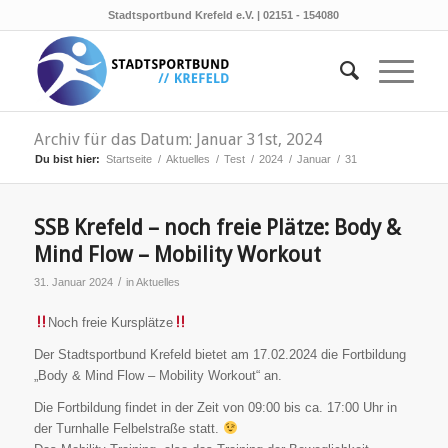
Stadtsportbund Krefeld e.V. | 02151 - 154080
Archiv für das Datum: Januar 31st, 2024
Du bist hier:
Startseite
/
Aktuelles
/
Test
/
2024
/
Januar
/
31
SSB Krefeld – noch freie Plätze: Body &
Mind Flow – Mobility Workout
/
31. Januar 2024
in
Aktuelles
Noch freie Kursplätze
Der Stadtsportbund Krefeld bietet am 17.02.2024 die Fortbildung
„Body & Mind Flow – Mobility Workout“ an.
Die Fortbildung findet in der Zeit von 09:00 bis ca. 17:00 Uhr in
der Turnhalle Felbelstraße statt.