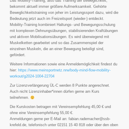
Das Mobility-Training, also das Training der Beweglichkeit,
bekommt aktuell immer größere Aufmerksamkeit. Gehörte
Beweglichkeitstraining von jeher im Leistungssport dazu, wird die
Bedeutung jetzt auch im Freizeitsport (wieder-) entdeckt.
Mobility-Training kombiniert Haltungs- und Bewegungsschulung
mit komplexen Dehnungsübungen, stabilisierenden Kraftübungen
und aktiven Mobilisationsübungen. Es wird überwiegend mit
Muskelketten gearbeitet und so das Zusammenspiel der
einzelnen Muskeln, die an einer Bewegung beteiligt sind,
gefördert.
Weitere Informationen sowie eine Anmeldemöglichkeit findest du
hier:
https://www.meinsportnetz.nrw/body-mind-flow-mobility-
workout/g2024-1004-22704
Zur Lizenzverlängerung ÜL-C werden 8 Punkte angerechnet.
Auch nicht Lizenzinhaber*innen dürfen gerne am Kurs
teilnehmen.
Die Kurskosten betragen mit Vereinsempfehlung 45,00 € und
ohne eine Vereinsempfehlung 55,00 €.
Anmeldungen gerne per E-Mail an: fabian.rademacher@ssb-
krefeld.de, telefonisch unter 02151 15 40 818 oder über den oben