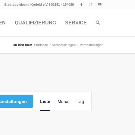
Stadtsportbund Krefeld e.V. | 02151 - 154080
EN
QUALIFIZIERUNG
SERVICE
Du bist hier:
Startseite
/
Veranstaltungen
/
Veranstaltungen
Veranstaltung
Ansichten-
anstaltungen
Liste
Monat
Tag
Navigation