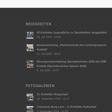
NEUIGKEITEN
63 Krefelder Jugendliche zu Sporthelfern ausgebildet
29. Juli 2026 - 14:06
Neuausrichtung „Partnerschule des Leistungssports
Krefeld“
21. Juli 2026 - 08:47
Ehrungsveranstaltung Sportabzeichen 2026 des SSB
Krefeld (Sportabzeichen-Saison 2025)
9. Juli 2026 - 13:57
FOTOGALERIEN
11. Krefelder Hospizlauf
28. September 2022 - 11:17
Crossover Burg Linn – 3. Krefelder Kulturlauf
2. September 2021 - 13:52