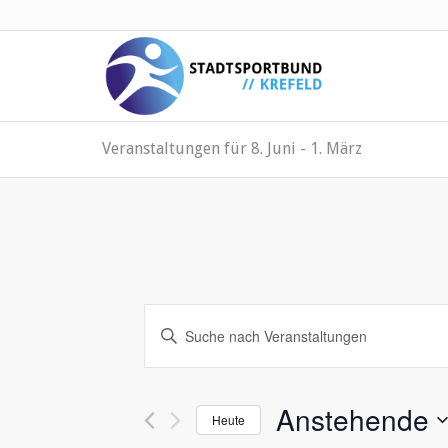
Veranstaltungen für 8. Juni - 1. März
Veranstaltungen
Bitte
Suche
Schlüsselwort
und
eingeben.
Suche
Ansichten,
Anstehende
nach
Heute
Navigation
Veranstaltungen