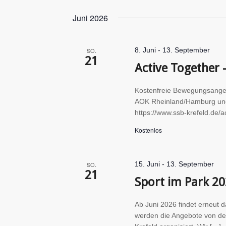
Datum
Schlüsselwort.
wählen.
Juni 2026
8. Juni
-
13. September
SO.
21
Active Together
Kostenfreie Bewegungsangebo
AOK Rheinland/Hamburg und v
https://www.ssb-krefeld.de/a
Kostenlos
15. Juni
-
13. September
SO.
21
Sport im Park 2
Ab Juni 2026 findet erneut da
werden die Angebote von de