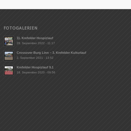
FOTOGALERIEN
11. Krefelder Hospizlauf
28. September 2022 - 11:17
Crossover Burg Linn – 3. Krefelder Kulturlauf
2. September 2021 - 13:52
Krefelder Hospizlauf 9.1
18. September 2020 - 09:56