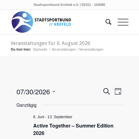
Stadtsportbund Krefeld e.V. | 02151 - 154080
Veranstaltungen für 6. August 2026
Du bist hier:
Startseite
/
Veranstaltungen
/
Veranstaltungen
Veransta
Verans
07/30/2026
Suche
Tag
Ansicht
Suche
Datum
Naviga
Ganztägig
wählen.
und
Ansichten
8. Juni
-
13. September
Active Together – Summer Edition
Navigati
2026