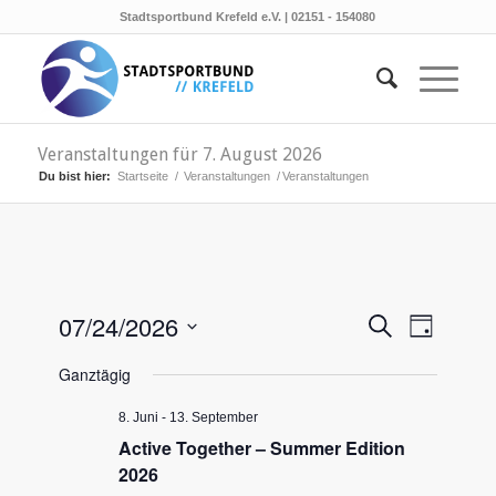
Stadtsportbund Krefeld e.V. | 02151 - 154080
Veranstaltungen für 7. August 2026
Du bist hier:
Startseite
/
Veranstaltungen
/
Veranstaltungen
Veransta
Verans
07/24/2026
Suche
Tag
Ansicht
Suche
Datum
Naviga
Ganztägig
wählen.
und
Ansichten
8. Juni
-
13. September
Active Together – Summer Edition
Navigati
2026