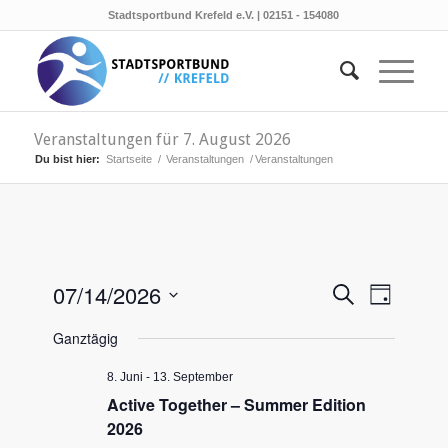
Stadtsportbund Krefeld e.V. | 02151 - 154080
Veranstaltungen für 7. August 2026
Du bist hier:
Startseite
/
Veranstaltungen
/
Veranstaltungen
Veransta
Verans
07/14/2026
Suche
Tag
Ansicht
Suche
Datum
Naviga
Ganztägig
wählen.
und
Ansichten
8. Juni
-
13. September
Active Together – Summer Edition
Navigati
2026