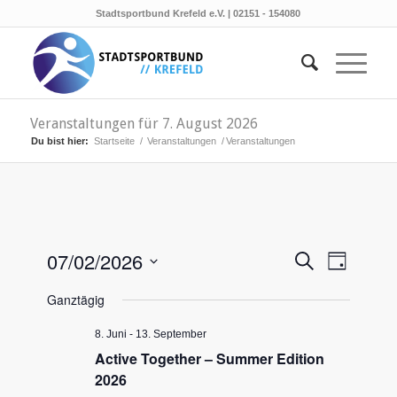
Stadtsportbund Krefeld e.V. | 02151 - 154080
Veranstaltungen für 7. August 2026
Du bist hier:
Startseite
/
Veranstaltungen
/
Veranstaltungen
Veransta
Verans
07/02/2026
Suche
Tag
Ansicht
Suche
Datum
Naviga
Ganztägig
wählen.
und
Ansichten
8. Juni
-
13. September
Active Together – Summer Edition
Navigati
2026