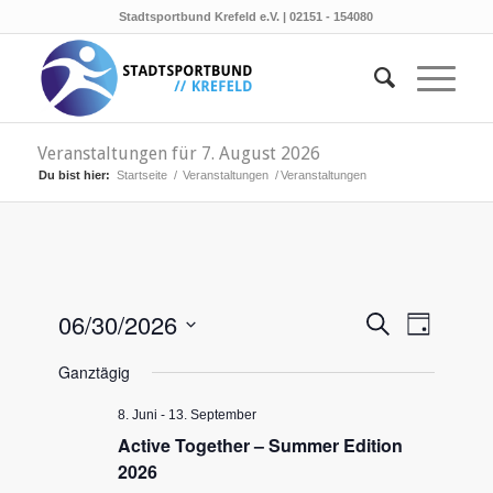
Stadtsportbund Krefeld e.V. | 02151 - 154080
Veranstaltungen für 7. August 2026
Du bist hier:
Startseite
/
Veranstaltungen
/
Veranstaltungen
Veransta
Verans
06/30/2026
Suche
Tag
Ansicht
Suche
Datum
Naviga
Ganztägig
wählen.
und
Ansichten
8. Juni
-
13. September
Active Together – Summer Edition
Navigati
2026