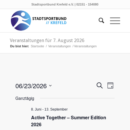
Stadtsportbund Krefeld e.V. | 02151 - 154080
Veranstaltungen für 7. August 2026
Du bist hier:
Startseite
/
Veranstaltungen
/
Veranstaltungen
Veransta
Verans
06/23/2026
Suche
Tag
Ansicht
Suche
Datum
Naviga
Ganztägig
wählen.
und
Ansichten
8. Juni
-
13. September
Active Together – Summer Edition
Navigati
2026