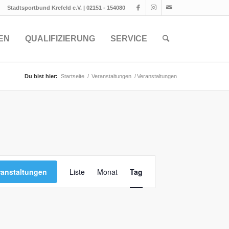
Stadtsportbund Krefeld e.V. | 02151 - 154080
EN
QUALIFIZIERUNG
SERVICE
Du bist hier:
Startseite
/
Veranstaltungen
/
Veranstaltungen
Veranstaltung
Ansichten-
ranstaltungen
Liste
Monat
Tag
Navigation