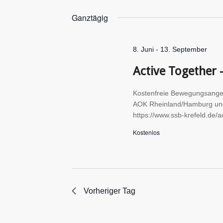
Datum
Schlüsselwort.
wählen.
Ganztägig
8. Juni
-
13. September
Active Together
Kostenfreie Bewegungsangebo
AOK Rheinland/Hamburg und v
https://www.ssb-krefeld.de/a
Kostenlos
Vorheriger Tag