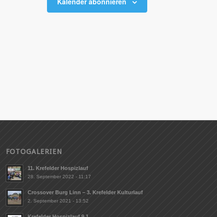
Kalender abonnieren
FOTOGALERIEN
11. Krefelder Hospizlauf
28. September 2022 - 11:17
Crossover Burg Linn – 3. Krefelder Kulturlauf
2. September 2021 - 13:52
Krefelder Hospizlauf 9.1