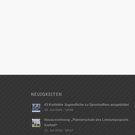
NEUIGKEITEN
63 Krefelder Jugendliche zu Sporthelfern ausgebildet
29. Juli 2026 - 14:06
Neuausrichtung „Partnerschule des Leistungssports
Krefeld“
21. Juli 2026 - 08:47