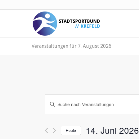
Veranstaltungen für 7. August 2026
Veranstaltungen
Bitte
Suche
Schlüsselwort
und
eingeben.
Suche
Ansichten,
14. Juni 2026
nach
Heute
Navigation
Veranstaltungen