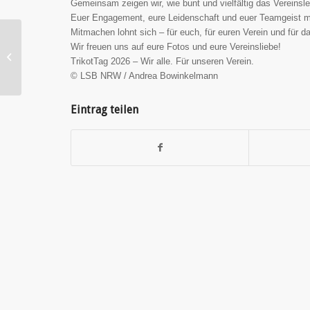
Gemeinsam zeigen wir, wie bunt und vielfältig das Vereinsle
Euer Engagement, eure Leidenschaft und euer Teamgeist 
Mitmachen lohnt sich – für euch, für euren Verein und für
Ferien- und
Wir freuen uns auf eure Fotos und eure Vereinsliebe!
Freizeitcamps //
TrikotTag 2026 – Wir alle. Für unseren Verein.
Frühling – Sommer
© LSB NRW / Andrea Bowinkelmann
2026 // Krefelder
Sportvereine...
Eintrag teilen