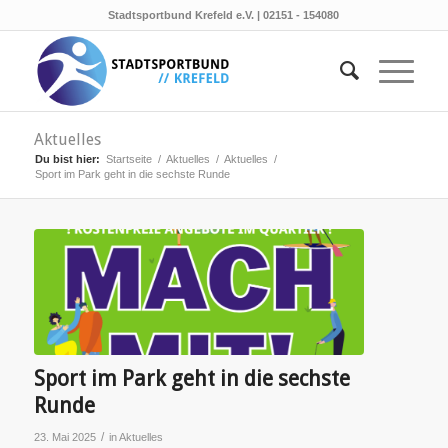
Stadtsportbund Krefeld e.V. | 02151 - 154080
Aktuelles
Du bist hier:
Startseite
/
Aktuelles
/
Aktuelles
/
Sport im Park geht in die sechste Runde
Sport im Park geht in die sechste
Runde
/
23. Mai 2025
in
Aktuelles