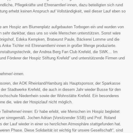
che, Pflegekräfte und Ehrenamtler/-innen, dazu beteiligten sich rund
tung erhebt keinen Anspruch auf Vollständigkeit, weil dieser Lauf eben so
ce am Hospiz am Blumenplatz aufgebauten Torbogen ein und wurden von
n sehr dankbar, dass uns so viele Menschen unterstützen. Sonst wäre
 Königshof, Edeka Kempken, Bratwurst Paule, Bäckerei Lomme und die
 Anke Tichler mit Ehrenamtlern/-innen in großer Menge produzierte.
Veranstaltungstechnik, der Andrea Berg Fan Club Krefeld, die SWK… Im
e und Förderer der Hospiz Stiftung Krefeld“ und unterstützende Firmen und
lnehmer/-innen.
onsoren, der AOK Rheinland/Hamburg als Hauptsponsor, der Sparkasse
t, der Stadtwerke Krefeld, die auch in diesem Jahr wieder Busse für den
 Hochschule Niederrhein sowie der Wohnstätte Krefeld. Ein besonderes
ne die, wäre der Hospizlauf nicht möglich.
Teilnehmer/-innen: Er habe erlebt, wie Menschen im Hospiz begleitet
Meyer sinngemäß. Jochen Adrian (Vorsitzender SSB) und Prof. Roland
ss der Lauf wieder in einer so herzlichen Atmosphäre stattgefunden hat.
ren Phase. Diese Solidarität ist wichtig für unsere Gesellschaft“, sind