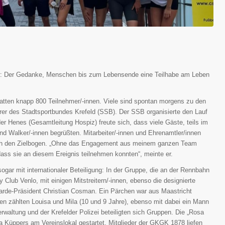
er: Der Gedanke, Menschen bis zum Lebensende eine Teilhabe am Leben
 hatten knapp 800 Teilnehmer/-innen. Viele sind spontan morgens zu den
rer des Stadtsportbundes Krefeld (SSB). Der SSB organisierte den Lauf
er Henes (Gesamtleitung Hospiz) freute sich, dass viele Gäste, teils im
nd Walker/-innen begrüßten. Mitarbeiter/-innen und Ehrenamtler/innen
urch den Zielbogen. „Ohne das Engagement aus meinem ganzen Team
 dass sie an diesem Ereignis teilnehmen konnten“, meinte er.
gar mit internationaler Beteiligung: In der Gruppe, die an der Rennbahn
 Club Venlo, mit einigen Mitstreitern/-innen, ebenso die designierte
ngarde-Präsident Christian Cosman. Ein Pärchen war aus Maastricht
en zählten Louisa und Mila (10 und 9 Jahre), ebenso mit dabei ein Mann
erwaltung und der Krefelder Polizei beteiligten sich Gruppen. Die „Rosa
 Küppers am Vereinslokal gestartet, Mitglieder der GKGK 1878 liefen