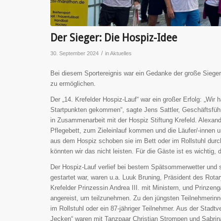
Der Sieger: Die Hospiz-Idee
/
30. September 2024
in
Aktuelles
Bei diesem Sportereignis war ein Gedanke der große Sieg
zu ermöglichen.
Der „14. Krefelder Hospiz-Lauf“ war ein großer Erfolg: „Wir
Startpunkten gekommen“, sagte Jens Sattler, Geschäftsfüh
in Zusammenarbeit mit der Hospiz Stiftung Krefeld. Alexand
Pflegebett, zum Zieleinlauf kommen und die Läufer/-innen u
aus dem Hospiz schoben sie im Bett oder im Rollstuhl d
könnten wir das nicht leisten. Für die Gäste ist es wichtig,
Der Hospiz-Lauf verlief bei bestem Spätsommerwetter und so
gestartet war, waren u.a. Luuk Bruning, Präsident des Rotary
Krefelder Prinzessin Andrea III. mit Ministern, und Prinze
angereist, um teilzunehmen. Zu den jüngsten Teilnehmerinn
im Rollstuhl oder ein 87-jähriger Teilnehmer. Aus der Stadtv
Jecken“ waren mit Tanzpaar Christian Strompen und Sabrina