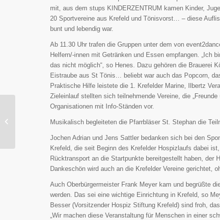
mit, aus dem stups KINDERZENTRUM kamen Kinder, Jugendli
20 Sportvereine aus Krefeld und Tönisvorst… – diese Auflis
bunt und lebendig war.
Ab 11.30 Uhr trafen die Gruppen unter dem von event2dan
Helfern/-innen mit Getränken und Essen empfangen. „Ich bi
das nicht möglich“, so Henes. Dazu gehören die Brauerei
Eistraube aus St Tönis… beliebt war auch das Popcorn, das
Praktische Hilfe leistete die 1. Krefelder Marine, Ilbertz 
Zieleinlauf stellten sich teilnehmende Vereine, die „Freund
Organisationen mit Info-Ständen vor.
Neue Kooperation für
mehr Bewegung in der
Musikalisch begleiteten die Pfarrbläser St. Stephan die Tei
Kindertagespflege
Jochen Adrian und Jens Sattler bedanken sich bei den Sp
Krefeld, die seit Beginn des Krefelder Hospizlaufs dabei is
Rücktransport an die Startpunkte bereitgestellt haben, der
Dankeschön wird auch an die Krefelder Vereine gerichtet, oh
Auch Oberbürgermeister Frank Meyer kam und begrüßte die 
werden. Das sei eine wichtige Einrichtung in Krefeld, so 
Besser (Vorsitzender Hospiz Stiftung Krefeld) sind froh, da
„Wir machen diese Veranstaltung für Menschen in einer schwe